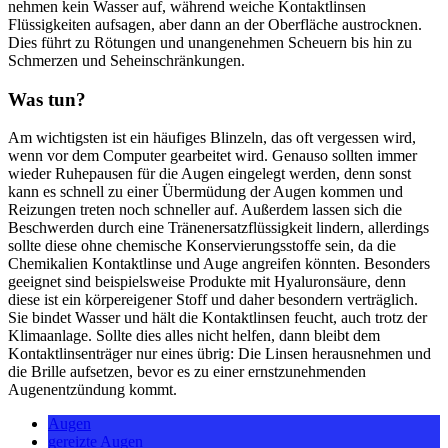
nehmen kein Wasser auf, während weiche Kontaktlinsen
Flüssigkeiten aufsagen, aber dann an der Oberfläche austrocknen.
Dies führt zu Rötungen und unangenehmen Scheuern bis hin zu
Schmerzen und Seheinschränkungen.
Was tun?
Am wichtigsten ist ein häufiges Blinzeln, das oft vergessen wird,
wenn vor dem Computer gearbeitet wird. Genauso sollten immer
wieder Ruhepausen für die Augen eingelegt werden, denn sonst
kann es schnell zu einer Übermüdung der Augen kommen und
Reizungen treten noch schneller auf. Außerdem lassen sich die
Beschwerden durch eine Tränenersatzflüssigkeit lindern, allerdings
sollte diese ohne chemische Konservierungsstoffe sein, da die
Chemikalien Kontaktlinse und Auge angreifen könnten. Besonders
geeignet sind beispielsweise Produkte mit Hyaluronsäure, denn
diese ist ein körpereigener Stoff und daher besondern verträglich.
Sie bindet Wasser und hält die Kontaktlinsen feucht, auch trotz der
Klimaanlage. Sollte dies alles nicht helfen, dann bleibt dem
Kontaktlinsenträger nur eines übrig: Die Linsen herausnehmen und
die Brille aufsetzen, bevor es zu einer ernstzunehmenden
Augenentzündung kommt.
Augen
gereizte Augen