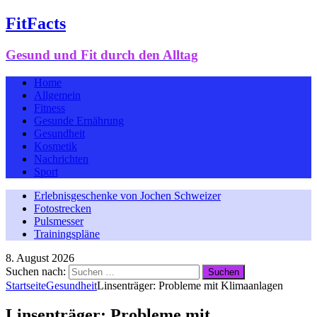
FitFacts
Gesund und Fit durch den Alltag
Home
Allgemein
Fitness
Gesunde Ernährung
Gesundheit
Kosmetik
Nachrichten
Sport
Erlebnisgeschenke von Jochen Schweizer
Fotostrecken
Pulsmesser
Trainingspläne
8. August 2026
Suchen nach:
Startseite
Gesundheit
Linsenträger: Probleme mit Klimaanlagen
Linsenträger: Probleme mit