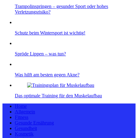
Trampolinspringen – gesunder Sport oder hohes
Verletzungsrisiko?
Schutz beim Wintersport ist wichtig!
Spröde Lippen – was tun?
Was hilft am besten gegen Akne?
Das optimale Training für den Muskelaufbau
Home
Allgemein
Fitness
Gesunde Ernährung
Gesundheit
Kosmetik