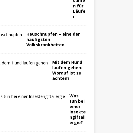
suhre
n für
Läufe
r
Heuschnupfen – eine der
häufigsten
Volkskrankheiten
Mit dem Hund
laufen gehen:
Worauf ist zu
achten?
Was
tun bei
einer
Insekte
ngiftall
ergie?