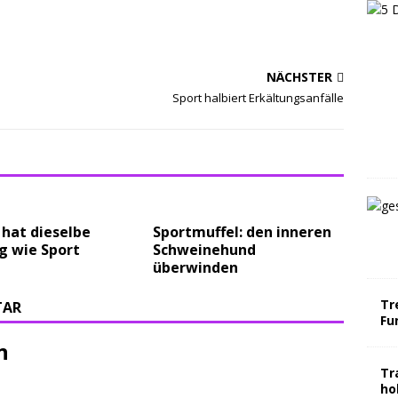
NÄCHSTER
Sport halbiert Erkältungsanfälle
hat dieselbe
Sportmuffel: den inneren
g wie Sport
Schweinehund
überwinden
Tr
TAR
Fu
n
Tr
ho