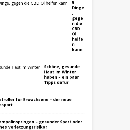
5
Dinge
,
gege
n die
CBD
Öl
helfe
n
kann
Schöne, gesunde
Haut im Winter
haben – ein paar
Tipps dafür
etroller für Erwachsene – der neue
nsport
ampolinspringen – gesunder Sport oder
hes Verletzungsrisiko?