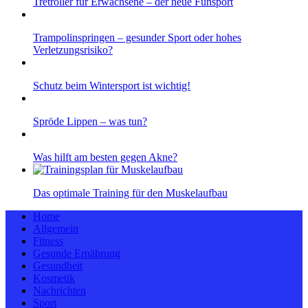
Tretroller für Erwachsene – der neue Funsport
Trampolinspringen – gesunder Sport oder hohes
Verletzungsrisiko?
Schutz beim Wintersport ist wichtig!
Spröde Lippen – was tun?
Was hilft am besten gegen Akne?
Das optimale Training für den Muskelaufbau
Home
Allgemein
Fitness
Gesunde Ernährung
Gesundheit
Kosmetik
Nachrichten
Sport