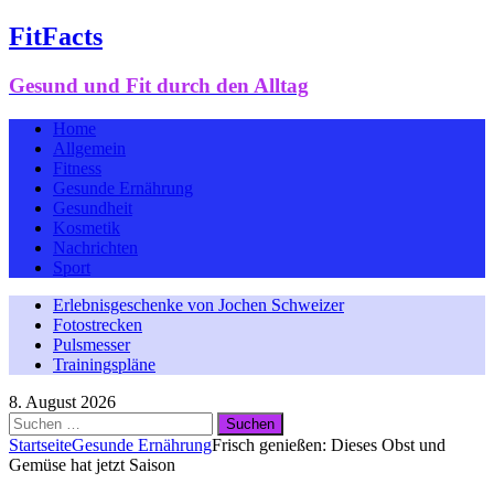
FitFacts
Gesund und Fit durch den Alltag
Home
Allgemein
Fitness
Gesunde Ernährung
Gesundheit
Kosmetik
Nachrichten
Sport
Erlebnisgeschenke von Jochen Schweizer
Fotostrecken
Pulsmesser
Trainingspläne
8. August 2026
Suchen
nach:
Startseite
Gesunde Ernährung
Frisch genießen: Dieses Obst und
Gemüse hat jetzt Saison