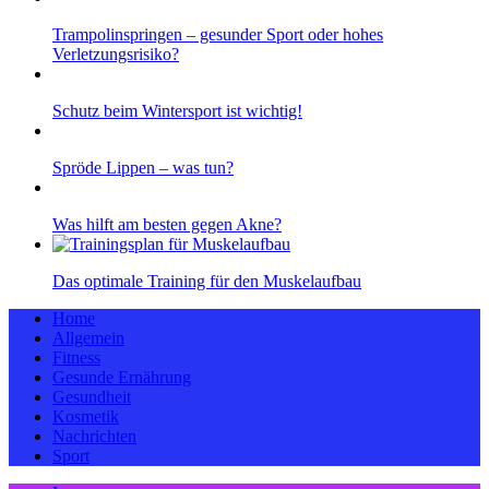
Trampolinspringen – gesunder Sport oder hohes
Verletzungsrisiko?
Schutz beim Wintersport ist wichtig!
Spröde Lippen – was tun?
Was hilft am besten gegen Akne?
Das optimale Training für den Muskelaufbau
Home
Allgemein
Fitness
Gesunde Ernährung
Gesundheit
Kosmetik
Nachrichten
Sport