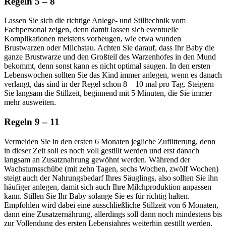
Regeln 5 – 8
Lassen Sie sich die richtige Anlege- und Stilltechnik vom
Fachpersonal zeigen, denn damit lassen sich eventuelle
Komplikationen meistens vorbeugen, wie etwa wunden
Brustwarzen oder Milchstau. Achten Sie darauf, dass Ihr Baby die
ganze Brustwarze und den Großteil des Warzenhofes in den Mund
bekommt, denn sonst kann es nicht optimal saugen. In den ersten
Lebenswochen sollten Sie das Kind immer anlegen, wenn es danach
verlangt, das sind in der Regel schon 8 – 10 mal pro Tag. Steigern
Sie langsam die Stillzeit, beginnend mit 5 Minuten, die Sie immer
mehr ausweiten.
Regeln 9 – 11
Vermeiden Sie in den ersten 6 Monaten jegliche Zufütterung, denn
in dieser Zeit soll es noch voll gestillt werden und erst danach
langsam an Zusatznahrung gewöhnt werden. Während der
Wachstumsschübe (mit zehn Tagen, sechs Wochen, zwölf Wochen)
steigt auch der Nahrungsbedarf Ihres Säuglings, also sollten Sie ihn
häufiger anlegen, damit sich auch Ihre Milchproduktion anpassen
kann. Stillen Sie Ihr Baby solange Sie es für richtig halten.
Empfohlen wird dabei eine ausschließliche Stillzeit von 6 Monaten,
dann eine Zusatzernährung, allerdings soll dann noch mindestens bis
zur Vollendung des ersten Lebensjahres weiterhin gestillt werden,