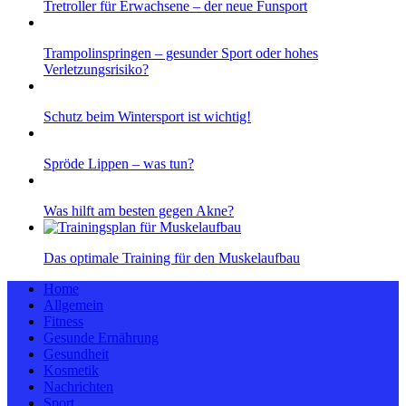
Tretroller für Erwachsene – der neue Funsport
Trampolinspringen – gesunder Sport oder hohes
Verletzungsrisiko?
Schutz beim Wintersport ist wichtig!
Spröde Lippen – was tun?
Was hilft am besten gegen Akne?
Das optimale Training für den Muskelaufbau
Home
Allgemein
Fitness
Gesunde Ernährung
Gesundheit
Kosmetik
Nachrichten
Sport