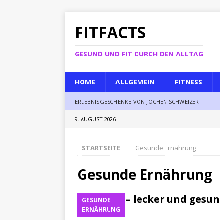
FITFACTS
GESUND UND FIT DURCH DEN ALLTAG
HOME
ALLGEMEIN
FITNESS
ERLEBNISGESCHENKE VON JOCHEN SCHWEIZER
9. AUGUST 2026
STARTSEITE
Gesunde Ernährung
Gesunde Ernährung
Beeren – lecker und gesu
GESUNDE
ERNÄHRUNG
Kai