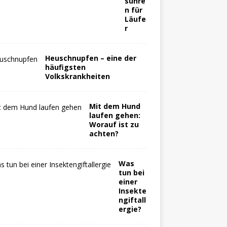
suhre
n für
Läufe
r
Heuschnupfen – eine der
häufigsten
Volkskrankheiten
Mit dem Hund
laufen gehen:
Worauf ist zu
achten?
Was
tun bei
einer
Insekte
ngiftall
ergie?