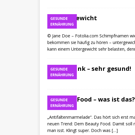
Untergewicht
GESUNDE
ERNÄHRUNG
Kai
© Jane Doe – Fotolia.com Schimpfnamen wie
bekommen sie häufig zu hören – untergewich
kann einem Untergewicht sehr belasten, den
Brottrunk – sehr gesund!
GESUNDE
ERNÄHRUNG
Kai
Beauty Food – was ist das?
GESUNDE
ERNÄHRUNG
Kai
„Antifaltenmarmelade“. Das hört sich erst m
neuen Trend: Dem Beauty Food. Damit soll m
man isst. Klingt super. Doch was
[…]