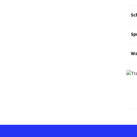
Sc
Sp
Wa