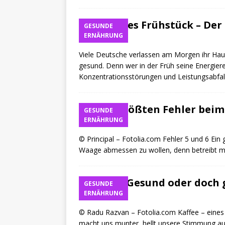
Gesundes Frühstück – Der 
GESUNDE
ERNÄHRUNG
Kai
Viele Deutsche verlassen am Morgen ihr Hau
gesund. Denn wer in der Früh seine Energieres
Konzentrationsstörungen und Leistungsabfall
Die 8 größten Fehler beim
GESUNDE
ERNÄHRUNG
Kai
© Principal – Fotolia.com Fehler 5 und 6 Ein 
Waage abmessen zu wollen, denn betreibt ma
Kaffee: Gesund oder doch
GESUNDE
ERNÄHRUNG
Kai
© Radu Razvan – Fotolia.com Kaffee – eines d
macht uns munter, hellt unsere Stimmung au