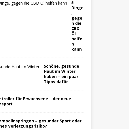
5
Dinge
,
gege
n die
CBD
Öl
helfe
n
kann
Schöne, gesunde
Haut im Winter
haben – ein paar
Tipps dafür
etroller für Erwachsene – der neue
nsport
ampolinspringen – gesunder Sport oder
hes Verletzungsrisiko?