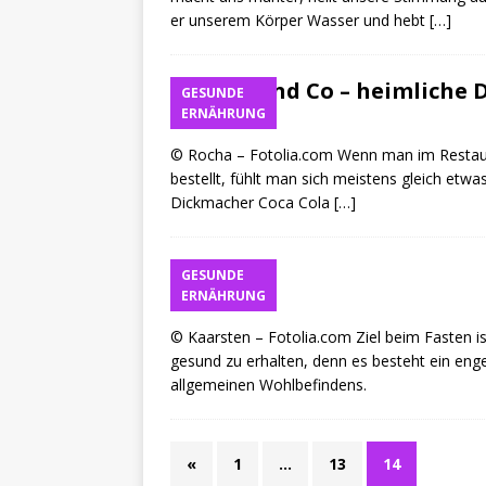
er unserem Körper Wasser und hebt
[…]
Säfte und Co – heimliche
GESUNDE
ERNÄHRUNG
Kai
© Rocha – Fotolia.com Wenn man im Restaura
bestellt, fühlt man sich meistens gleich etw
Dickmacher Coca Cola
[…]
Fasten
GESUNDE
ERNÄHRUNG
Kai
© Kaarsten – Fotolia.com Ziel beim Fasten i
gesund zu erhalten, denn es besteht ein e
allgemeinen Wohlbefindens.
«
1
…
13
14